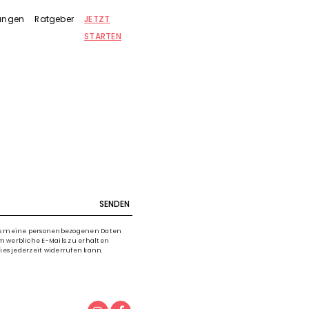
rungen
Ratgeber
JETZT
STARTEN
SENDEN
ss meine personenbezogenen Daten
 werbliche E-Mails zu erhalten
dies jederzeit widerrufen kann.