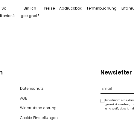
So
Bin ich
Preise
Abdruckbox
Terminbuchung
Erfah
tioniert's
geeignet?
n
Newsletter
Datenschutz
AGB
Ich stimme zu, da
genutzt werden, um
Widerrufsbelehrung
und weiß, dass ich 
Cookie Einstellungen