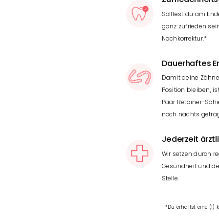
Solltest du am End
ganz zufrieden sein
Nachkorrektur.*
Dauerhaftes E
Damit deine Zähne
Position bleiben, i
Paar Retainer-Schi
noch nachts getra
Jederzeit ärztl
Wir setzen durch r
Gesundheit und dei
Stelle.
*Du erhältst eine (1)