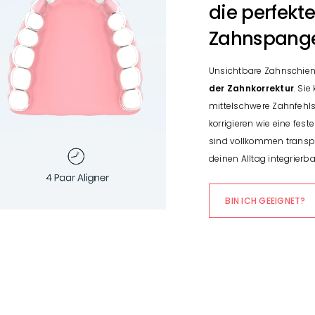
die perfekte
Zahnspang
Unsichtbare Zahnschie
der Zahnkorrektur
. Sie
mittelschwere Zahnfehls
korrigieren wie eine fes
sind vollkommen transpa
deinen Alltag integrierba
BIN ICH GEEIGNET?