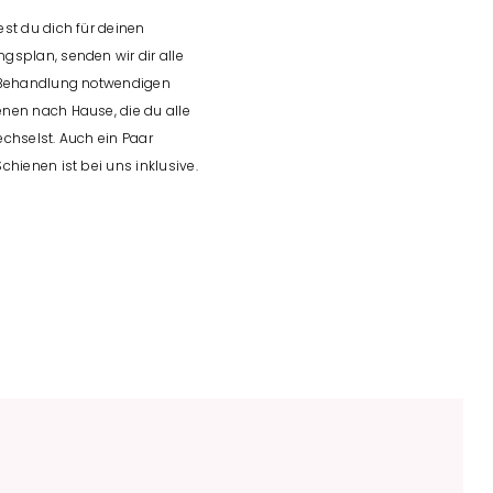
st du dich für deinen
gsplan, senden wir dir alle
 Behandlung notwendigen
nen nach Hause, die du alle
echselst. Auch ein Paar
chienen ist bei uns inklusive.