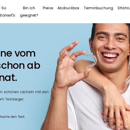
So
Bin ich
Preise
Abdruckbox
Terminbuchung
Erfah
tioniert's
geeignet?
hne vom
schon ab
nat.
nem schönen Lächeln mit den
m Testsieger.
Mache den Test.