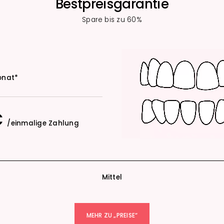
Bestpreisgarantie
Spare bis zu 60%
onat*
€
/einmalige Zahlung
Mittel
MEHR ZU „PREISE“