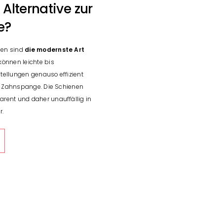
 Alternative zur
e?
nen sind
die modernste Art
 können leichte bis
tellungen genauso effizient
te Zahnspange. Die Schienen
rent und daher unauffällig in
r.