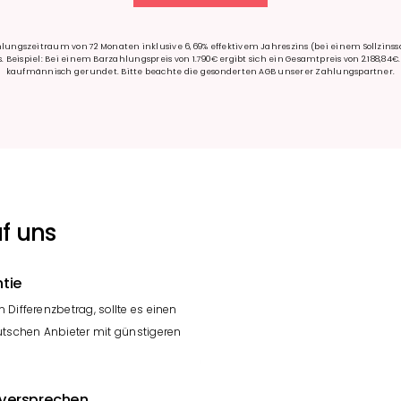
lungszeitraum von 72 Monaten inklusive 6,69% effektivem Jahreszins (bei einem Sollzinssa
 Beispiel: Bei einem Barzahlungspreis von 1.790€ ergibt sich ein Gesamtpreis von 2.188,84€.
kaufmännisch gerundet. Bitte beachte die gesonderten AGB unserer Zahlungspartner.
f uns
tie
n Differenzbetrag, sollte es einen
utschen Anbieter mit günstigeren
sversprechen