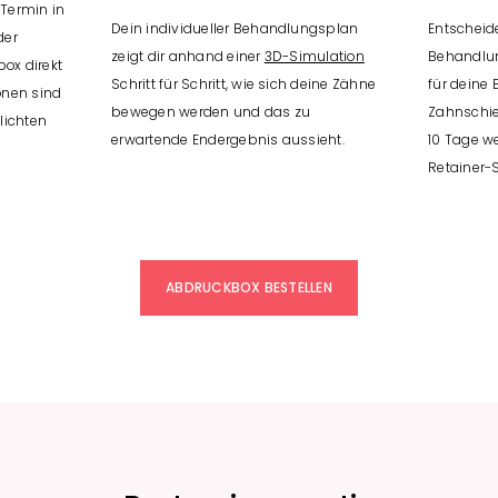
 Termin in
Dein individueller Behandlungsplan
Entscheide
der
zeigt dir anhand einer
3D-Simulation
Behandlun
ox direkt
Schritt für Schritt, wie sich deine Zähne
für deine
onen sind
bewegen werden und das zu
Zahnschie
lichten
erwartende Endergebnis aussieht.
10 Tage w
Retainer-S
ABDRUCKBOX BESTELLEN